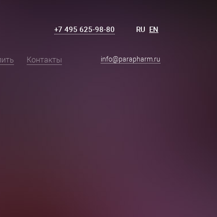
+7 495 625-98-80
RU
EN
пить
Контакты
info@parapharm.ru
я