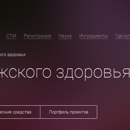
СТМ
Регистрация
Наука
Ингредиенты
Где ку
ого здоровья
жского здоровь
еские средства
Портфель проектов