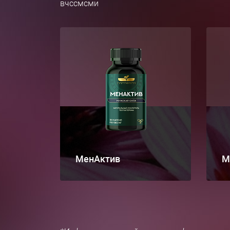
вчссмсми
МенАктив
М