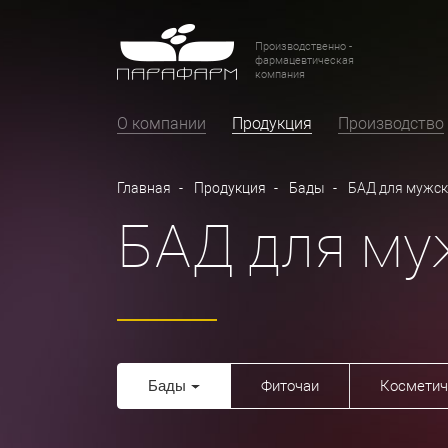
Производственно -
фармацевтическая
компания
О компании
Продукция
Производство
Главная
Продукция
Бады
БАД для мужск
БАД для му
Бады
Фиточаи
Косметич