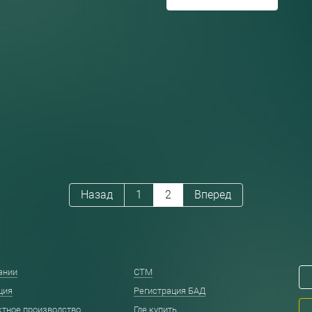
Назад
1
2
Вперед
ании
СТМ
ция
Регистрация БАД
ктное производство
Где купить