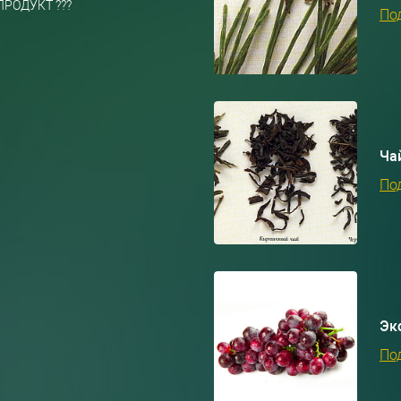
РОДУКТ ???
По
Ча
По
Эк
По