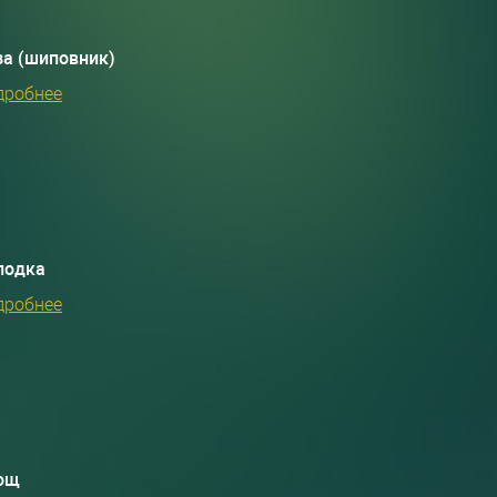
за (шиповник)
дробнее
лодка
дробнее
ощ