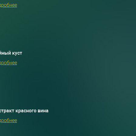
дробнее
йный куст
дробнее
стракт красного вина
дробнее