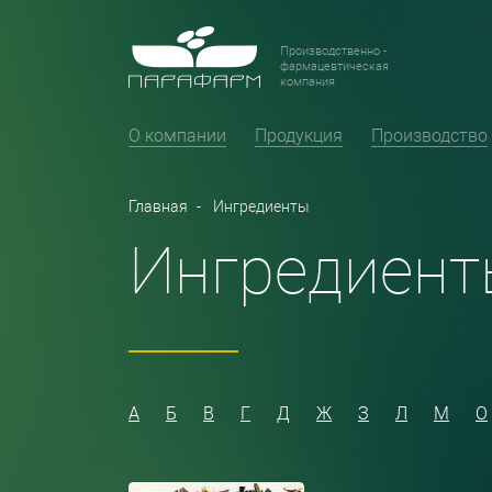
Производственно -
фармацевтическая
компания
О компании
Продукция
Производство
Главная
Ингредиенты
Ингредиент
А
Б
В
Г
Д
Ж
З
Л
М
О