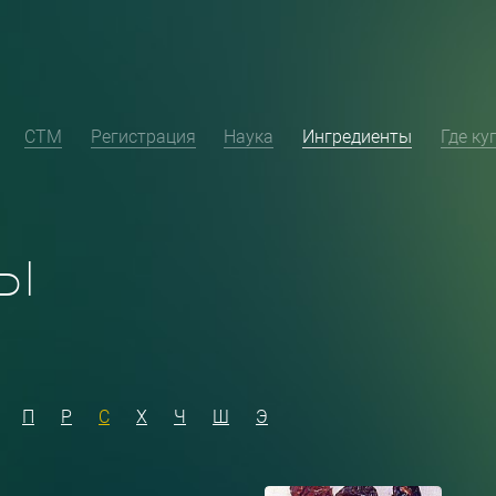
СТМ
Регистрация
Наука
Ингредиенты
Где ку
ы
П
Р
С
Х
Ч
Ш
Э